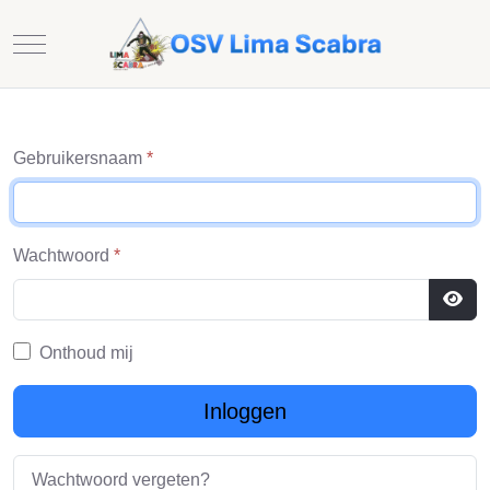
Mobile Menu Toggle
Gebruikersnaam
*
Wachtwoord
*
Toon
Onthoud mij
Inloggen
Wachtwoord vergeten?